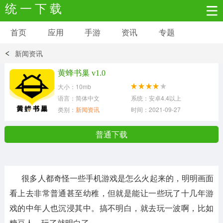
统 一 下 载
首页
应用
手游
资讯
专题
安卓应用
安卓游戏
新闻资讯
新闻资讯
社交聊天
生活实用
黄蜂书巢 v1.0
大小：10mb
网络购物
金融理财
拍照美颜
语言：简体中文
系统：安卓4.4以上
类别：
新闻资讯
时间：2021-09-27
学习教育
商务办公
户外运动
普通下载
地图导航
主题美化
媒体影音
很多人都奇怪一些手机游戏是怎么火起来的，明明画面
系统工具
其它应用
看上去非常普通甚至幼稚，但就是能让一些玩了十几年游
戏的中年人也沉浸其中。搞不明白，就去玩一波啊，比如
糖豆人，玩了就明白了。