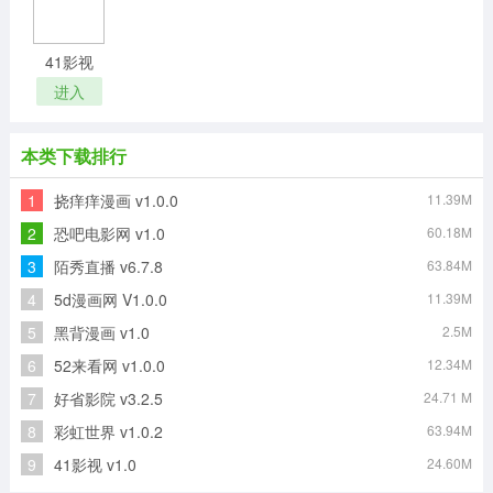
41影视
进入
本类下载排行
1
挠痒痒漫画 v1.0.0
11.39M
2
恐吧电影网 v1.0
60.18M
3
陌秀直播 v6.7.8
63.84M
4
5d漫画网 V1.0.0
11.39M
5
黑背漫画 v1.0
2.5M
6
52来看网 v1.0.0
12.34M
7
好省影院 v3.2.5
24.71 M
8
彩虹世界 v1.0.2
63.94M
9
41影视 v1.0
24.60M