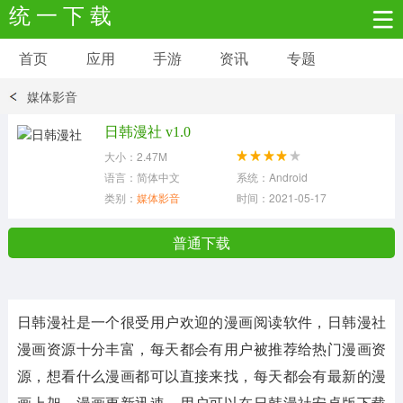
统 一 下 载
首页
应用
手游
资讯
专题
安卓应用
安卓游戏
媒体影音
新闻资讯
社交聊天
生活实用
日韩漫社 v1.0
大小：2.47M
网络购物
金融理财
拍照美颜
语言：简体中文
系统：Android
类别：
媒体影音
时间：2021-05-17
学习教育
商务办公
户外运动
普通下载
地图导航
主题美化
媒体影音
日韩漫社
是一个很受用户欢迎的漫画阅读软件，日韩漫社
系统工具
其它应用
漫画资源十分丰富，每天都会有用户被推荐给热门漫画资
源，想看什么漫画都可以直接来找，每天都会有最新的漫
画上架，漫画更新迅速，用户可以在日韩漫社安卓版下载