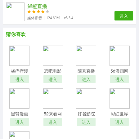
鲜橙直播
进入
媒体影音
124.60M
v5.5.4
猜你喜欢
挠痒痒漫
恐吧电影
陌秀直播
5d漫画网
画
网
进入
进入
进入
进入
黑背漫画
52来看网
好省影院
彩虹世界
进入
进入
进入
进入