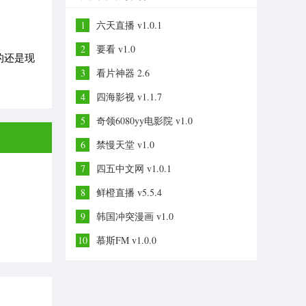
1
六天直播 v1.0.1
2
要看 v1.0
的还是现
3
看片神器 2.6
4
四海影视 v1.1.7
5
奇领6080yy电影院 v1.0
6
禁慢天堂 v1.0
7
四五中文网 v1.0.1
8
鲜橙直播 v5.5.4
9
韩国冲突漫画 v1.0
10
慕斯FM v1.0.0