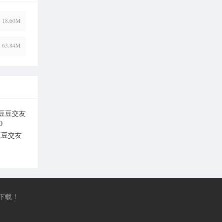
18.60M
63.84M
豆豆交友
v1.0
下载！