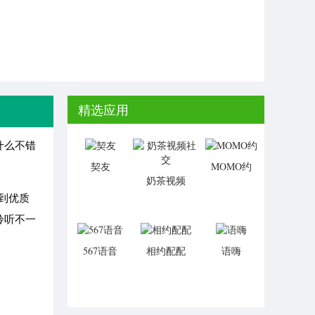
精选应用
什么不错
契友
MOMO约
奶茶视频
社交
到优质
聆听不一
567语音
相约配配
语嗨