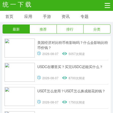
统 一 下 载
首页
应用
手游
资讯
专题
安卓应用
安卓游戏
最新
推荐
排行
分类
新闻资讯
社交聊天
生活实用
美国经济对比特币有影响吗？什么会影响比特
网络购物
金融理财
拍照美颜
币价钱？
2026-08-07
5057次阅读
学习教育
商务办公
户外运动
USDC在哪里买？买完USDC还能买什么？
地图导航
主题美化
媒体影音
2026-08-07
8700次阅读
USDT怎么使用？USDT怎么换成能花的钱？
系统工具
其它应用
2026-08-07
1750次阅读