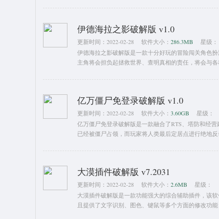
下来。翼星求生破解版的玩法非常自由，我们可以在这个
星球的勘探。不过我们玩家的勘探时间是非常有限的，
伊德海拉之影破解版 v1.0
更新时间：
2022-02-28
软件大小：
286.3MB
星级：
伊德海拉之影破解版是一款十分好玩的冒险闯关角色扮
主角将会担负起拯救世界、查明真相的责任，将会与各
戏关卡，大大提升游戏的可玩。
亿万僵尸免登录破解版 v1.0
更新时间：
2022-02-28
软件大小：
3.60GB
星级：
亿万僵尸免登录破解版是一款融合了RTS、塔防和经
已经被僵尸占领，而玩家将人类最后定居点进行绝地反
击做好准备。
大漠插件破解版 v7.2031
更新时间：
2022-02-28
软件大小：
2.6MB
星级：
大漠插件破解版是一款功能强大的综合辅助插件，该软
且提供了文字识别、图色、键鼠等多个方面的修改功能
适用于所有语言调用，用户可以通过软件来制作一些辅