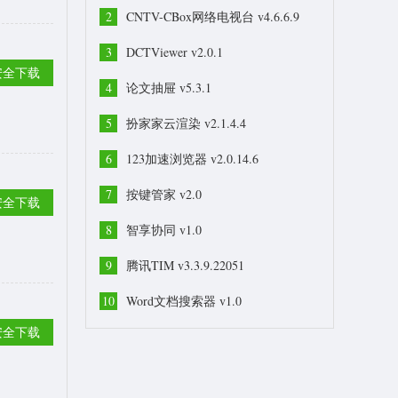
2
CNTV-CBox网络电视台 v4.6.6.9
3
DCTViewer v2.0.1
安全下载
4
论文抽屉 v5.3.1
5
扮家家云渲染 v2.1.4.4
6
123加速浏览器 v2.0.14.6
7
按键管家 v2.0
安全下载
8
智享协同 v1.0
9
腾讯TIM v3.3.9.22051
10
Word文档搜索器 v1.0
安全下载