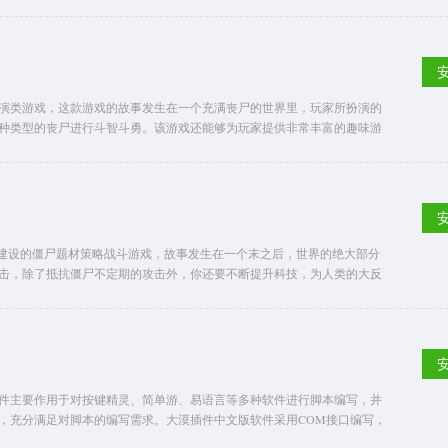
星球上做任何事情，而你的目标就是生存下来并且能够完成对ICARUS
因此你必须要在飞船离开之前成功完成任务，并且回到地球上。
演类游戏，这款游戏的故事发生在一个充满丧尸的世界里，玩家所扮演的
种类型的丧尸进行斗智斗勇。该游戏还能够为玩家提供非常丰富的趣味游
营建设的僵尸题材策略战斗游戏，故事发生在一个末之后，世界的绝大部分
击，除了抵抗僵尸不定期的攻击外，你还要不断提升科技，为人类的大反
件主要作用于对按键精灵、简单游、易语言等多种软件进行脚本编写，并
，充分满足对脚本的编写需求。大漠插件中文版软件采用COM接口编写，
助工具，就像易语言一样。