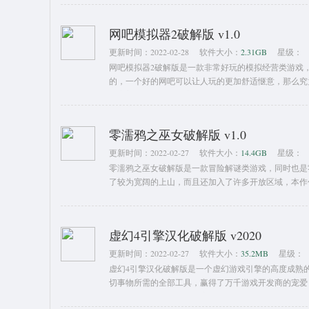
网吧模拟器2破解版 v1.0
更新时间：
2022-02-28
软件大小：
2.31GB
星级：
网吧模拟器2破解版是一款非常好玩的模拟经营类游戏
的，一个好的网吧可以让人玩的更加舒适惬意，那么究
最完美的网吧。你在该游戏中会拥有一个属于自己的网
成为一个豪华网咖，那么第一步该怎么做呢，首先你要
网，就要考虑网民们的上网体验，比如使用很好的光纤
零濡鸦之巫女破解版 v1.0
更新时间：
2022-02-27
软件大小：
14.4GB
星级：
零濡鸦之巫女破解版是一款冒险解谜类游戏，同时也是
了较为宽阔的上山，而且还加入了许多开放区域，本作
的是利用手中的灵魂摄像机进行探索，途中会碰到各种
山，将围绕古老的式建筑展开，仍旧是使用摄影机的机
过触碰一样东西即可知道它过去的历史。主角的能力之
虚幻4引擎汉化破解版 v2020
更新时间：
2022-02-27
软件大小：
35.2MB
星级：
虚幻4引擎汉化破解版是一个虚幻游戏引擎的高度成熟
切事物所需的全部工具，赢得了万千游戏开发商的宠爱
使用，无论是简单的解谜应用还是大型的开放世界3D