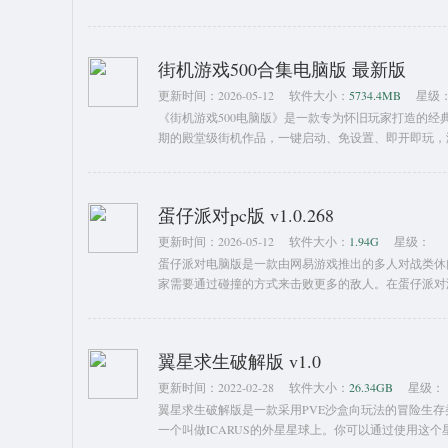
家武学，通晓十八般兵刃，习得太极、点穴、狮吼功、
街机游戏500合集电脑版 最新版
更新时间：
2026-05-12
软件大小：
5734.4MB
星级
《街机游戏500电脑版》是一款专为怀旧玩家打造的经典
期的殿堂级街机作品，一键启动、免设置、即开即玩，
蛋仔派对pc版 v1.0.268
更新时间：
2026-05-12
软件大小：
1.94G
星级：
蛋仔派对电脑版是一款由网易游戏推出的多人对战类休
家需要通过碰撞的方式来击败更多的敌人。在蛋仔派对
多的障碍物！
翼星求生破解版 v1.0
更新时间：
2022-02-28
软件大小：
26.34GB
星级：
翼星求生破解版是一款采用PVE沙盒向玩法的冒险生
一个叫做ICARUS的外星星球上。你可以通过使用这