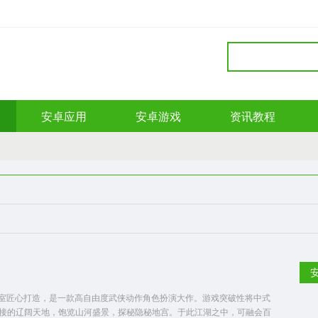
安卓应用
安卓游戏
资讯教程
e工作室匠心打造，是一款高自由度武侠动作角色扮演大作。游戏突破性将中式
接的辽阔天地，饱览山河盛景，探秘隐秘地宫。于此江湖之中，可融会百