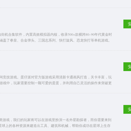
蛤蟆功等独门绝技，以无限自由，书写专属你的武侠传奇。
：
街机合集软件，内置高效模拟器内核，收录500+款横跨80–90年代黄金时
涵盖了拳皇、合金弹头、三国志系列、快打旋风、恐龙快打等单机游戏。
闲竞技游戏。蛋仔派对官方版游戏采用清新卡通画风打造，关卡丰富，玩
游戏中，玩家需要控制一颗可爱的蛋蛋，并利用自己灵活的操作来突破更
存类游戏，我们的玩家将可以在游戏里扮演一名外星勘探者，而你需要来到
个星球上的各种资源来建造出工具、建筑和机械，帮助你成功在星球上生存