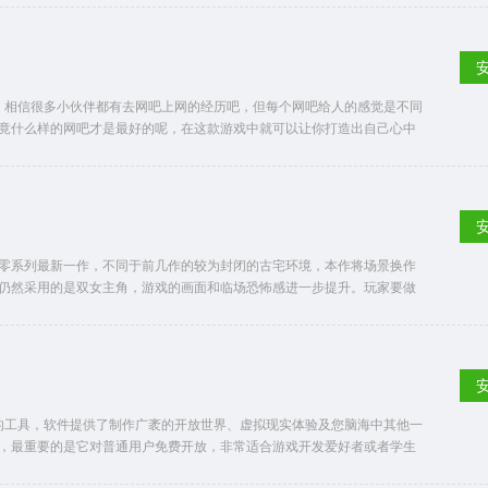
，相信很多小伙伴都有去网吧上网的经历吧，但每个网吧给人的感觉是不同
竟什么样的网吧才是最好的呢，在这款游戏中就可以让你打造出自己心中
吧，但这个网吧非常破旧，而且经营惨淡，你需要做的就是让自己的网吧
做的就是对网吧进行装修，毕竟一个好的环境才能吸引更多的人前来上
宽带，电脑配置
零系列最新一作，不同于前几作的较为封闭的古宅环境，本作将场景换作
仍然采用的是双女主角，游戏的画面和临场恐怖感进一步提升。玩家要做
鬼怪，十分恐怖。该作的游戏概念来源于本恐怖传说，剧情背景设置在上
制，游戏的女主人公名为不来方夕莉，从小就拥有一项独特的天赋，她通
一，传说存在于
的工具，软件提供了制作广袤的开放世界、虚拟现实体验及您脑海中其他一
，最重要的是它对普通用户免费开放，非常适合游戏开发爱好者或者学生
动作游戏，都能通过它完成！