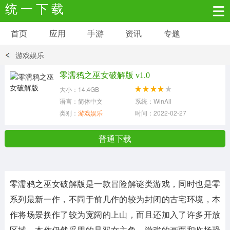
统 一 下 载
首页
应用
手游
资讯
专题
安卓应用
安卓游戏
游戏娱乐
新闻资讯
社交聊天
生活实用
零濡鸦之巫女破解版 v1.0
大小：14.4GB
网络购物
金融理财
拍照美颜
语言：简体中文
系统：WinAll
类别：
游戏娱乐
时间：2022-02-27
学习教育
商务办公
户外运动
普通下载
地图导航
主题美化
媒体影音
零濡鸦之巫女破解版是一款冒险解谜类游戏，同时也是零
系统工具
其它应用
系列最新一作，不同于前几作的较为封闭的古宅环境，本
作将场景换作了较为宽阔的上山，而且还加入了许多开放
区域，本作仍然采用的是双女主角，游戏的画面和临场恐