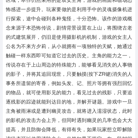
怖感进一步提升。玩家要做的是利用手中的灵魂摄像机进
行探索，途中会碰到各种鬼怪，十分恐怖。该作的游戏概
念来源于本恐怖传说，剧情背景设置在上山，将围绕古老
的式建筑展开，仍旧是使用摄影机的机制，游戏的女主人
公名为不来方夕莉，从小就拥有一项独特的天赋，她通过
触碰一样东西即可知道它过去的历史。主角的能力之一，
传说存在于上山周边的特殊能力，能够看见消失的人事物
的影子，并将其追回现世，只要触摸(按下ZR键)消失的人
事务所遗留的寄香，例如头发、记、照片等拥有强烈回忆
的物品，就可使用影见的能力，看见过去的残影，只要追
逐残影的踪迹就能到达目的地，并解开谜题。游戏中一旦
主角被雨淋或是遭到幽灵攻击，就将进入濡湿状态，此时
的影机的攻击力会上升，但同时遇到幽灵的几率也会大大
提高，并且防御会降低，有得有失，如果玩家想立即解除