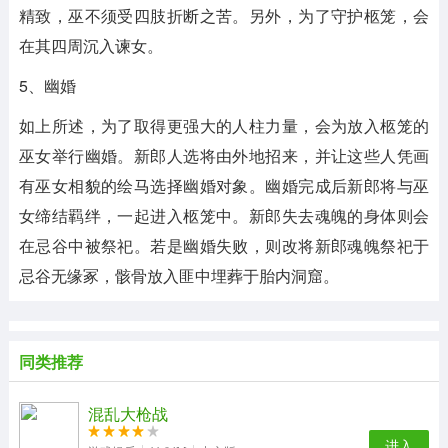
精致，巫不须受四肢折断之苦。另外，为了守护柩笼，会
在其四周沉入谏女。
5、幽婚
如上所述，为了取得更强大的人柱力量，会为放入柩笼的
巫女举行幽婚。新郎人选将由外地招来，并让这些人凭画
有巫女相貌的绘马选择幽婚对象。幽婚完成后新郎将与巫
女缔结羁绊，一起进入柩笼中。新郎失去魂魄的身体则会
在忌谷中被祭祀。若是幽婚失败，则改将新郎魂魄祭祀于
忌谷无缘冢，骸骨放入匪中埋葬于胎内洞窟。
同类推荐
混乱大枪战
进入