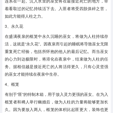
连系在一起。沉入水里的巫女将在最接近死亡的地方，带
着看取过的记忆持续活下去。入匪者将受四肢俱碎之苦，
如此方能得人柱之力。
3、永久花
在盛满夜泉的柩笼中永久沉睡的巫女，将做为人柱持续存
活，这就是“永久花”。因夜泉而引起的睡眠将导致巫女无限
重复死亡经验，包括所怀抱的他人的最后记忆。而当巫女
的心力到达极限时，将溶化在夜泉中，结束做为人柱的任
务。据相信越是接近死亡的人将活得更久，只有心灵坚强
的巫女才能持续在夜泉中生存。
4、柩笼
有别于“匪”的特制木箱，用于放入灵力更强的巫女。在为入
柩笼者和稀人举行幽婚后，做为人柱的力量将能够更加长
久。因为要放入两人，柩笼的体积比起匪更大，装饰也更