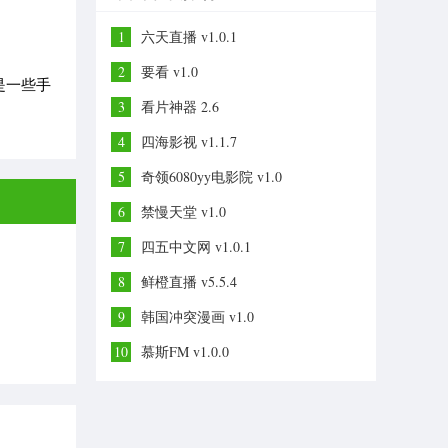
1
六天直播 v1.0.1
2
要看 v1.0
是一些手
3
看片神器 2.6
4
四海影视 v1.1.7
5
奇领6080yy电影院 v1.0
6
禁慢天堂 v1.0
7
四五中文网 v1.0.1
8
鲜橙直播 v5.5.4
9
韩国冲突漫画 v1.0
10
慕斯FM v1.0.0