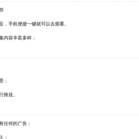
存
足，手机便捷一键就可以去观看。
集内容丰富多样；
受；
行推送。
有任何的广告；
入；