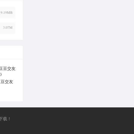
19.19MB
3.07M
豆豆交友
v1.0
下载！