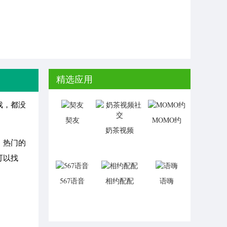
精选应用
戏，都没
契友
MOMO约
奶茶视频
社交
、热门的
可以找
567语音
相约配配
语嗨