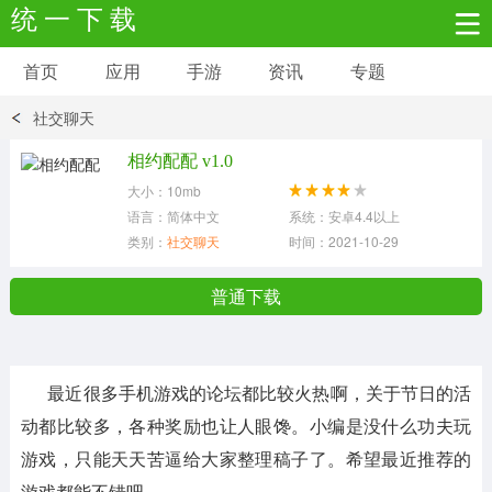
统 一 下 载
首页
应用
手游
资讯
专题
安卓应用
安卓游戏
社交聊天
新闻资讯
社交聊天
生活实用
相约配配 v1.0
大小：10mb
网络购物
金融理财
拍照美颜
语言：简体中文
系统：安卓4.4以上
类别：
社交聊天
时间：2021-10-29
学习教育
商务办公
户外运动
普通下载
地图导航
主题美化
媒体影音
最近很多手机游戏的论坛都比较火热啊，关于节日的活
系统工具
其它应用
动都比较多，各种奖励也让人眼馋。小编是没什么功夫玩
游戏，只能天天苦逼给大家整理稿子了。希望最近推荐的
游戏都能不错吧。