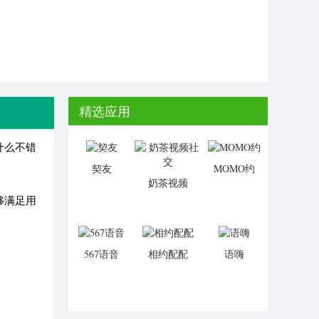
精选应用
什么不错
契友
MOMO约
奶茶视频
社交
够满足用
567语音
相约配配
语嗨