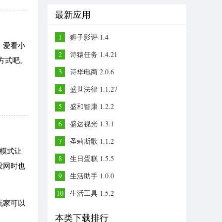
最新应用
1
狮子影评 1.4
，爱看小
2
诗猿任务 1.4.21
方式吧。
3
诗华电商 2.0.6
4
盛世法律 1.1.27
5
盛和智康 1.2.2
6
盛达视光 1.3.1
7
圣莉斯歌 1.1.2
读模式让
8
生日蛋糕 1.5.5
没网时也
9
生活助手 1.0.0
10
生活工具 1.5.2
玩家可以
本类下载排行