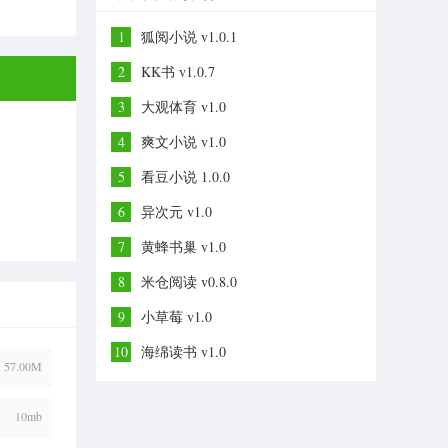
1
狐阅小说 v1.0.1
2
KK书 v1.0.7
3
大观体育 v1.0
4
爽文小说 v1.0
5
看豆小说 1.0.0
6
异次元 v1.0
7
黄蜂书巢 v1.0
8
米仓阅读 v0.8.0
9
小草莓 v1.0
10
海绵读书 v1.0
57.00M
10mb