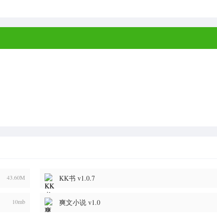
43.60M
KK书 v1.0.7
10mb
爽文小说 v1.0