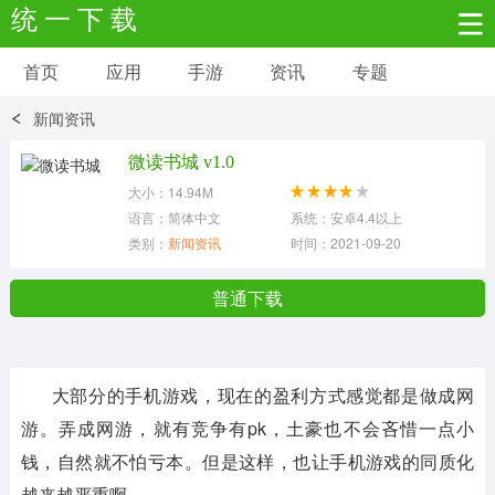
统 一 下 载
首页
应用
手游
资讯
专题
安卓应用
安卓游戏
新闻资讯
新闻资讯
社交聊天
生活实用
微读书城 v1.0
大小：14.94M
网络购物
金融理财
拍照美颜
语言：简体中文
系统：安卓4.4以上
类别：
新闻资讯
时间：2021-09-20
学习教育
商务办公
户外运动
普通下载
地图导航
主题美化
媒体影音
大部分的手机游戏，现在的盈利方式感觉都是做成网
系统工具
其它应用
游。弄成网游，就有竞争有pk，土豪也不会吝惜一点小
钱，自然就不怕亏本。但是这样，也让手机游戏的同质化
越来越严重啊。