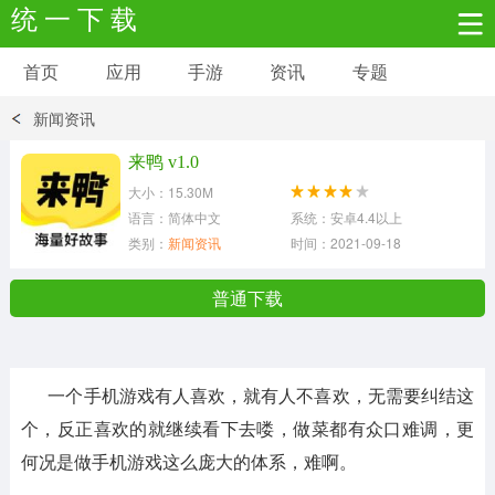
统 一 下 载
首页
应用
手游
资讯
专题
安卓应用
安卓游戏
新闻资讯
新闻资讯
社交聊天
生活实用
来鸭 v1.0
大小：15.30M
网络购物
金融理财
拍照美颜
语言：简体中文
系统：安卓4.4以上
类别：
新闻资讯
时间：2021-09-18
学习教育
商务办公
户外运动
普通下载
地图导航
主题美化
媒体影音
一个手机游戏有人喜欢，就有人不喜欢，无需要纠结这
系统工具
其它应用
个，反正喜欢的就继续看下去喽，做菜都有众口难调，更
何况是做手机游戏这么庞大的体系，难啊。