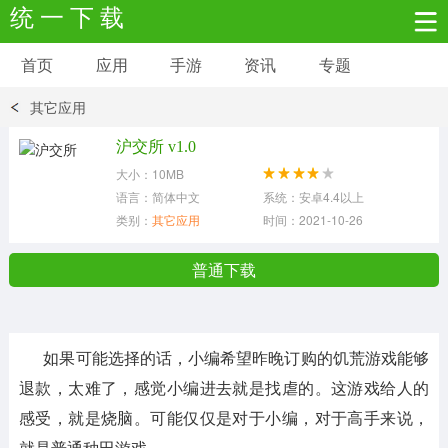
统 一 下 载
首页
应用
手游
资讯
专题
安卓应用
安卓游戏
其它应用
新闻资讯
社交聊天
生活实用
沪交所 v1.0
大小：10MB
网络购物
金融理财
拍照美颜
语言：简体中文
系统：安卓4.4以上
类别：
其它应用
时间：2021-10-26
学习教育
商务办公
户外运动
普通下载
地图导航
主题美化
媒体影音
如果可能选择的话，小编希望昨晚订购的饥荒游戏能够
系统工具
其它应用
退款，太难了，感觉小编进去就是找虐的。这游戏给人的
感受，就是烧脑。可能仅仅是对于小编，对于高手来说，
就是普通种田游戏。