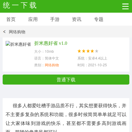
统 一 下 载
首页
应用
手游
资讯
专题
安卓应用
安卓游戏
网络购物
新闻资讯
社交聊天
生活实用
折米惠好省 v1.0
大小：10mb
网络购物
金融理财
拍照美颜
语言：简体中文
系统：安卓4.4以上
类别：
网络购物
时间：2021-10-25
学习教育
商务办公
户外运动
普通下载
地图导航
主题美化
媒体影音
很多人都爱吐槽手游品质不行，其实想要获得快乐，并
系统工具
其它应用
不主要多复杂的系统和功能，很多时候简简单单就足可以
让大家体味到游戏的快乐，甚至都不需要多高到游戏画
面，简陋的像素风都可以。