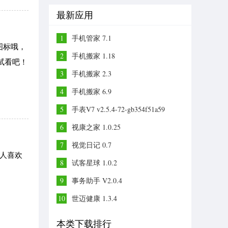
最新应用
1
手机管家 7.1
图标哦，
2
手机搬家 1.18
试试看吧！
3
手机搬家 2.3
4
手机搬家 6.9
5
手表V7 v2.5.4-72-gb354f51a59
6
视康之家 1.0.25
7
视觉日记 0.7
人喜欢
8
试客星球 1.0.2
9
事务助手 V2.0.4
10
世迈健康 1.3.4
本类下载排行