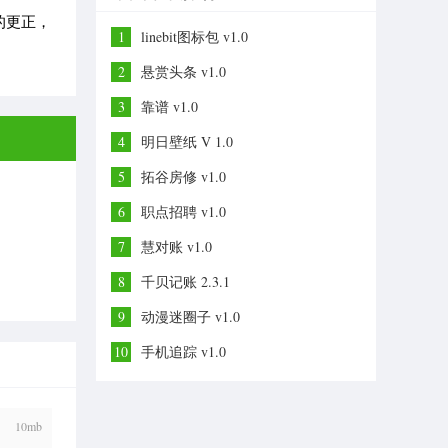
的更正，
1
linebit图标包 v1.0
2
悬赏头条 v1.0
3
靠谱 v1.0
4
明日壁纸 V 1.0
5
拓谷房修 v1.0
6
职点招聘 v1.0
7
慧对账 v1.0
8
千贝记账 2.3.1
9
动漫迷圈子 v1.0
10
手机追踪 v1.0
10mb