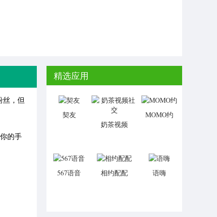
精选应用
粉丝，但
契友
MOMO约
奶茶视频
社交
让你的手
567语音
相约配配
语嗨