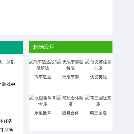
精选应用
点。所以
汽车追逐
无限节奏
侠义英雄
战3破解版
破解版
百抽版
游戏中.
永恒徽章
随机合体
萌三国送
满vip版
防塔
充版
本任务
紧呼朋唤