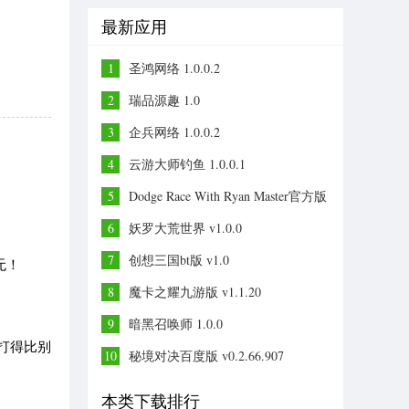
最新应用
1
圣鸿网络 1.0.0.2
2
瑞品源趣 1.0
3
企兵网络 1.0.0.2
4
云游大师钓鱼 1.0.0.1
5
Dodge Race With Ryan Master官方版
v1.0
6
妖罗大荒世界 v1.0.0
7
创想三国bt版 v1.0
无！
8
魔卡之耀九游版 v1.1.20
9
暗黑召唤师 1.0.0
打得比别
10
秘境对决百度版 v0.2.66.907
本类下载排行