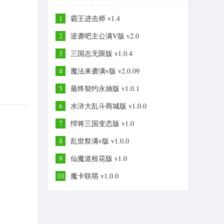
1
霸王进击师 v1.4
2
逆袭吧主公满V版 v2.0
3
三国志无限版 v1.0.4
4
魔法来袭满v版 v2.0.09
5
最终契约永抽版 v1.0.1
6
水浒大乱斗商城版 v1.0.0
7
悍将三国变态版 v1.0
8
乱世祭满v版 v1.0.0
9
仙魔道校花版 v1.0
10
魔卡联萌 v1.0.0