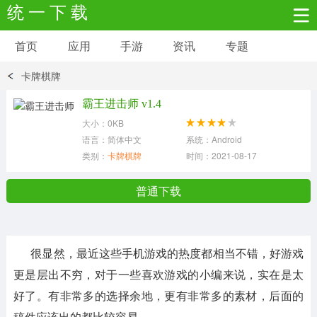
统 一 下 载
首页
应用
手游
资讯
专题
安卓应用
安卓游戏
卡牌棋牌
新闻资讯
社交聊天
生活实用
霸王进击师 v1.4
大小：0KB
网络购物
金融理财
拍照美颜
语言：简体中文
系统：Android
类别：
卡牌棋牌
时间：2021-08-17
学习教育
商务办公
户外运动
普通下载
地图导航
主题美化
媒体影音
很显然，最近这些手机游戏的热度都相当不错，好游戏
系统工具
其它应用
更是层出不穷，对于一些喜欢游戏的小编来说，实在是太
好了。有非常多的选择余地，更有非常多的素材，后面的
稿件应该出的都比较容易。