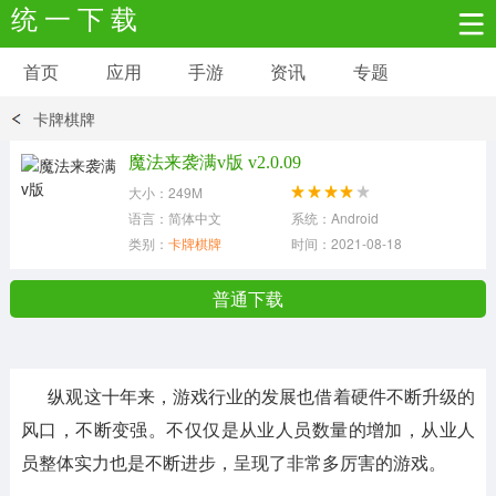
统 一 下 载
首页
应用
手游
资讯
专题
安卓应用
安卓游戏
卡牌棋牌
新闻资讯
社交聊天
生活实用
魔法来袭满v版 v2.0.09
大小：249M
网络购物
金融理财
拍照美颜
语言：简体中文
系统：Android
类别：
卡牌棋牌
时间：2021-08-18
学习教育
商务办公
户外运动
普通下载
地图导航
主题美化
媒体影音
纵观这十年来，游戏行业的发展也借着硬件不断升级的
系统工具
其它应用
风口，不断变强。不仅仅是从业人员数量的增加，从业人
员整体实力也是不断进步，呈现了非常多厉害的游戏。