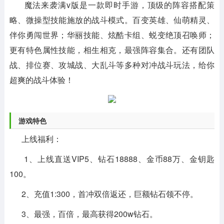
魔法来袭满v版是一款即时手游，顶级的阵容搭配策
略、微操型技能施放的战斗模式。百变英雄、仙萌精灵、
伴你勇闯世界；华丽技能、炫酷卡组、蜕变绝顶召唤师；
更有特色属性技能，相生相克，最强阵容集合。还有团队
战、排位赛、攻城战、大乱斗等多种对冲战斗玩法，给你
超爽的战斗体验！
游戏特色
上线福利：
1、上线直送VIP5、钻石18888、金币88万、金钥匙
100。
2、充值1:300，首冲双倍返还，巨额钻石领不停。
3、最强，百倍，最高获得200w钻石。