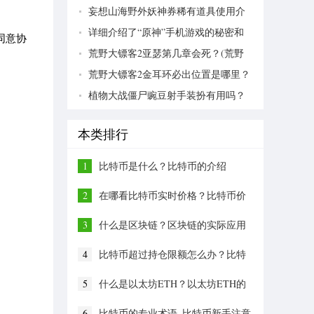
妄想山海野外妖神券稀有道具使用介
绍
详细介绍了“原神”手机游戏的秘密和
同意协
寻宝攻略
荒野大镖客2亚瑟第几章会死？(荒野
大镖客2亚瑟第几章死)
荒野大镖客2金耳环必出位置是哪里？
(荒野大镖客2金耳环必出的位置)
植物大战僵尸豌豆射手装扮有用吗？
(植物大战僵尸豌豆射手装扮的作用)
本类排行
1
比特币是什么？比特币的介绍
2
在哪看比特币实时价格？比特币价
格波动趋势
3
什么是区块链？区块链的实际应用
价值
4
比特币超过持仓限额怎么办？比特
币持仓限额多少？
5
什么是以太坊ETH？以太坊ETH的
介绍与发展前景
6
比特币的专业术语_比特币新手注意