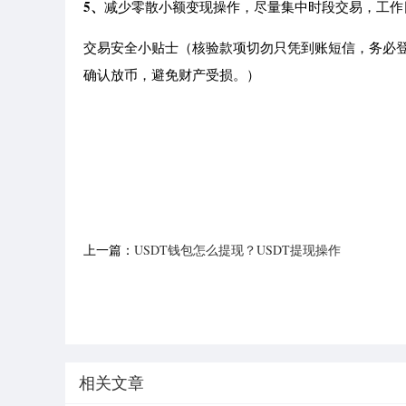
5、
减少零散小额变现操作，尽量集中时段交易，工作日 
交易安全小贴士（核验款项切勿只凭到账短信，务必
确认放币，避免财产受损。）
上一篇：
USDT钱包怎么提现？USDT提现操作
步骤详解
相关文章