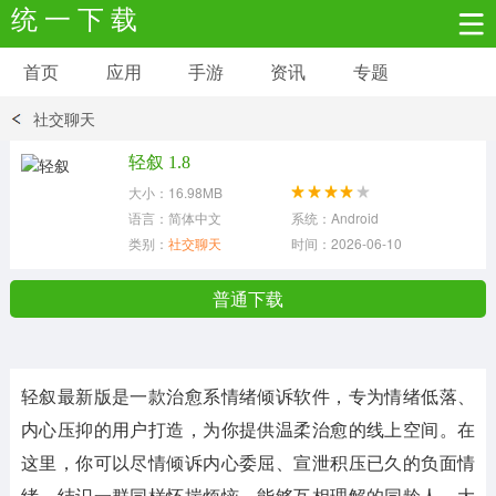
统 一 下 载
首页
应用
手游
资讯
专题
安卓应用
安卓游戏
社交聊天
新闻资讯
社交聊天
生活实用
轻叙 1.8
大小：16.98MB
网络购物
金融理财
拍照美颜
语言：简体中文
系统：Android
类别：
社交聊天
时间：2026-06-10
学习教育
商务办公
户外运动
普通下载
地图导航
主题美化
媒体影音
轻叙
最新版是一款治愈系情绪倾诉软件，专为情绪低落、
系统工具
其它应用
内心压抑的用户打造，为你提供温柔治愈的线上空间。在
这里，你可以尽情倾诉内心委屈、宣泄积压已久的负面情
绪，结识一群同样怀揣烦恼、能够互相理解的同龄人。大