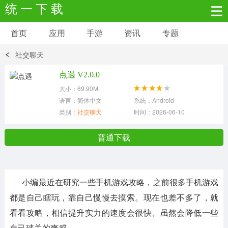
统 一 下 载
首页
应用
手游
资讯
专题
安卓应用
安卓游戏
社交聊天
新闻资讯
社交聊天
生活实用
点遇 V2.0.0
大小：69.90M
网络购物
金融理财
拍照美颜
语言：简体中文
系统：Android
类别：
社交聊天
时间：2026-06-10
学习教育
商务办公
户外运动
普通下载
地图导航
主题美化
媒体影音
小编最近在研究一些手机游戏攻略，之前很多手机游戏
系统工具
其它应用
都是自己瞎玩，靠自己慢慢去摸索。现在也差不多了，就
看看攻略，相信提升实力的速度会很快、虽然会降低一些
自己破关的爽感。