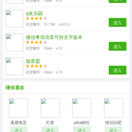
社交聊天
10mb
v1.0
q友乐园
进入
社交聊天
51.73M
v4.0.13
微信粤语语音可转文字版本
进入
社交聊天
10mb
v1.0
饭星盟
进入
社交聊天
10mb
v1.0
猜你喜欢
逐鹿电竞
灯笼
pika粉红
情侣玩吧
Lantern
进入
进入
进入
进入