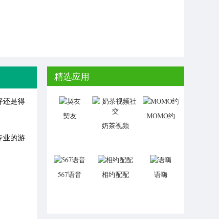
精选应用
好还是得
契友
MOMO约
奶茶视频
社交
专业的游
567语音
相约配配
语嗨