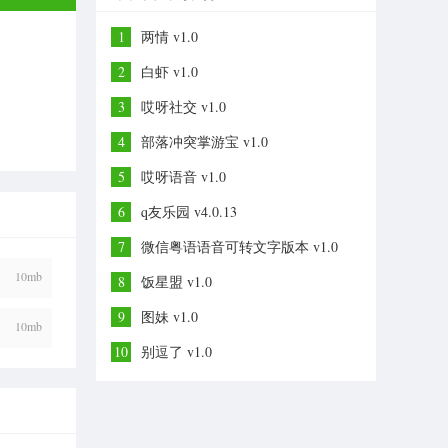
1
两情 v1.0
2
白虾 v1.0
3
哎呀社交 v1.0
4
部落冲突掌游宝 v1.0
5
哎呀语音 v1.0
6
q友乐园 v4.0.13
7
微信粤语语音可转文字版本 v1.0
10mb
8
饭星盟 v1.0
9
图妹 v1.0
10mb
10
别逗了 v1.0