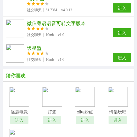
进入
社交聊天
51.73M
v4.0.13
微信粤语语音可转文字版本
进入
社交聊天
10mb
v1.0
饭星盟
进入
社交聊天
10mb
v1.0
猜你喜欢
逐鹿电竞
灯笼
pika粉红
情侣玩吧
Lantern
进入
进入
进入
进入