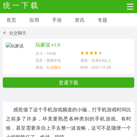
统 一 下 载
首页
应用
手游
资讯
专题
安卓应用
安卓游戏
社交聊天
新闻资讯
社交聊天
生活实用
玩家说 v1.0
大小：10mb
网络购物
金融理财
拍照美颜
语言：简体中文
系统：安卓4.4以上
类别：
社交聊天
时间：2021-10-28
学习教育
商务办公
户外运动
普通下载
地图导航
主题美化
媒体影音
感觉做了这个手机游戏频道的小编，打手机游戏时间比
系统工具
其它应用
之前多了许多，毕竟要熟悉各种类别的手机游戏。有时
候，甚至需要亲自上手去整一波攻略，这可不是随便一个
小编能胜任了，也就，咳咳。