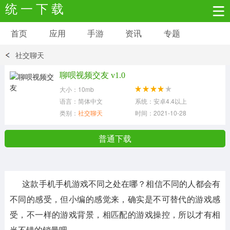
统 一 下 载
首页
应用
手游
资讯
专题
安卓应用
安卓游戏
社交聊天
新闻资讯
社交聊天
生活实用
聊呗视频交友 v1.0
大小：10mb
网络购物
金融理财
拍照美颜
语言：简体中文
系统：安卓4.4以上
类别：
社交聊天
时间：2021-10-28
学习教育
商务办公
户外运动
普通下载
地图导航
主题美化
媒体影音
这款手机手机游戏不同之处在哪？相信不同的人都会有
系统工具
其它应用
不同的感受，但小编的感觉来，确实是不可替代的游戏感
受，不一样的游戏背景，相匹配的游戏操控，所以才有相
当不错的销量吧。