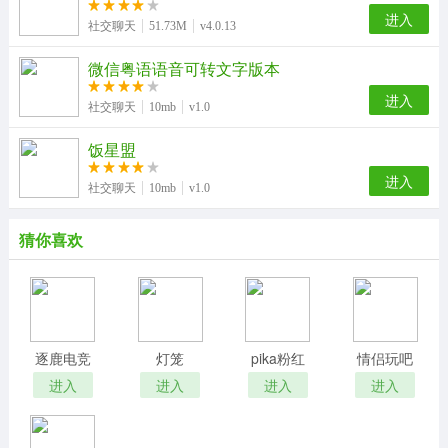
进入
社交聊天
51.73M
v4.0.13
微信粤语语音可转文字版本
进入
社交聊天
10mb
v1.0
饭星盟
进入
社交聊天
10mb
v1.0
猜你喜欢
逐鹿电竞
灯笼
pika粉红
情侣玩吧
Lantern
进入
进入
进入
进入