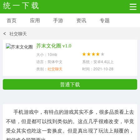
统 一 下 载
首页
应用
手游
资讯
专题
安卓应用
安卓游戏
社交聊天
新闻资讯
社交聊天
生活实用
芥末文化圈 v1.0
大小：10mb
网络购物
金融理财
拍照美颜
语言：简体中文
系统：安卓4.4以上
类别：
社交聊天
时间：2021-10-28
学习教育
商务办公
户外运动
普通下载
地图导航
主题美化
媒体影音
手机游戏中，有特点的游戏其实不多，很多品质看上去
系统工具
其它应用
不错，但是都可以找到类似的。这点几乎很难改变，毕竟
受众其实也吃这一套换皮。但是真出现了玩法上颠覆的，
相信也会脱颖而出。