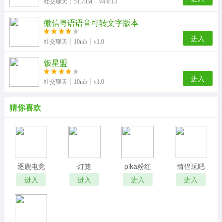
社交聊天
51.73M
v4.0.13
微信粤语语音可转文字版本
进入
社交聊天
10mb
v1.0
饭星盟
进入
社交聊天
10mb
v1.0
猜你喜欢
逐鹿电竞
灯笼
pika粉红
情侣玩吧
Lantern
进入
进入
进入
进入