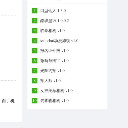
1
口型达人 1.3.0
2
酷琪壁纸 1.0.0.2
3
临摹相机 v1.0
4
snapchat动漫滤镜 v1.0
5
报名证件照 v1.0
6
微商截图宝 v1.0
7
光圈约拍 v1.0
8
拍大师 v1.0
9
女神美颜相机 v1.0
。而手机
10
去雾霾相机 v1.0