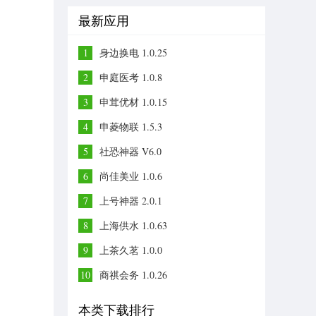
最新应用
1
身边换电 1.0.25
2
申庭医考 1.0.8
3
申茸优材 1.0.15
4
申菱物联 1.5.3
5
社恐神器 V6.0
6
尚佳美业 1.0.6
7
上号神器 2.0.1
8
上海供水 1.0.63
9
上茶久茗 1.0.0
10
商祺会务 1.0.26
本类下载排行