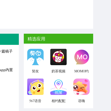
精选应用
一篇稿子
pp内置
契友
奶茶视频
MOMO约
社交
567语音
相约配配
语嗨