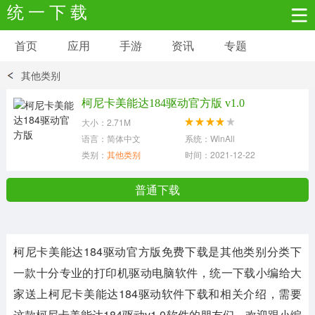
统 一 下 载
首页
应用
手游
资讯
专题
安卓应用
安卓游戏
其他类别
新闻资讯
社交聊天
生活实用
柯尼卡美能达184驱动官方版 v1.0
大小：2.71M
网络购物
金融理财
拍照美颜
语言：简体中文
系统：WinAll
类别：
其他类别
时间：2021-12-22
学习教育
商务办公
户外运动
普通下载
地图导航
主题美化
媒体影音
柯尼卡美能达184驱动官方版免费下载
是其他类别分类下
系统工具
其它应用
一款十分专业的打印机驱动电脑软件，统一下载小编给大
家送上
柯尼卡美能达184驱动
软件下载和相关介绍，需要
这款
柯尼卡美能达184驱动v1.0
软件的朋友们，欢迎跟小编