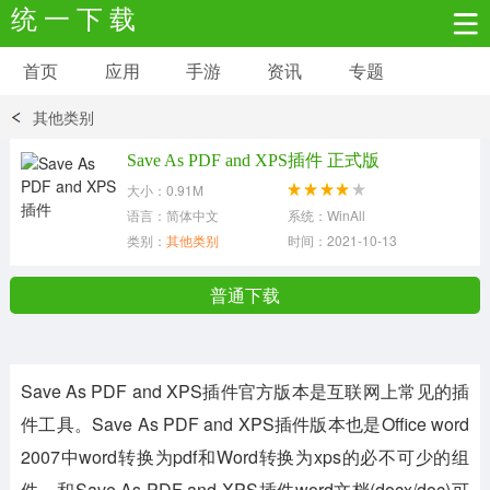
统 一 下 载
首页
应用
手游
资讯
专题
安卓应用
安卓游戏
其他类别
新闻资讯
社交聊天
生活实用
Save As PDF and XPS插件 正式版
大小：0.91M
网络购物
金融理财
拍照美颜
语言：简体中文
系统：WinAll
类别：
其他类别
时间：2021-10-13
学习教育
商务办公
户外运动
普通下载
地图导航
主题美化
媒体影音
Save As PDF and XPS插件官方版本是互联网上常见的插
系统工具
其它应用
件工具。Save As PDF and XPS插件版本也是Office word
2007中word转换为pdf和Word转换为xps的必不可少的组
件。和Save As PDF and XPS插件word文档(docx/doc)可