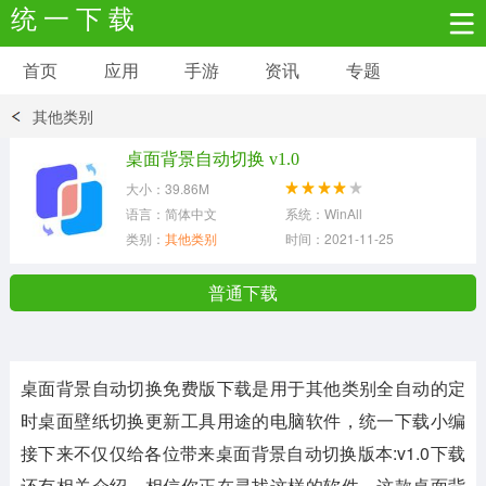
统 一 下 载
首页
应用
手游
资讯
专题
安卓应用
安卓游戏
其他类别
新闻资讯
社交聊天
生活实用
桌面背景自动切换 v1.0
大小：39.86M
网络购物
金融理财
拍照美颜
语言：简体中文
系统：WinAll
类别：
其他类别
时间：2021-11-25
学习教育
商务办公
户外运动
普通下载
地图导航
主题美化
媒体影音
桌面背景自动切换免费版下载
是用于其他类别全自动的定
系统工具
其它应用
时桌面壁纸切换更新工具用途的电脑软件，统一下载小编
接下来不仅仅给各位带来
桌面背景自动切换版本:v1.0
下载
还有相关介绍，相信你正在寻找这样的软件，这款
桌面背