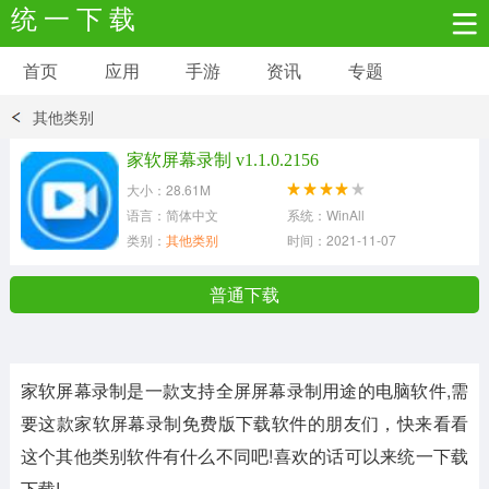
统 一 下 载
首页
应用
手游
资讯
专题
安卓应用
安卓游戏
其他类别
新闻资讯
社交聊天
生活实用
家软屏幕录制 v1.1.0.2156
大小：28.61M
网络购物
金融理财
拍照美颜
语言：简体中文
系统：WinAll
类别：
其他类别
时间：2021-11-07
学习教育
商务办公
户外运动
普通下载
地图导航
主题美化
媒体影音
家软屏幕录制是一款支持全屏屏幕录制用途的电脑软件,需
系统工具
其它应用
要这款家软屏幕录制免费版下载软件的朋友们，快来看看
这个其他类别软件有什么不同吧!喜欢的话可以来统一下载
下载!