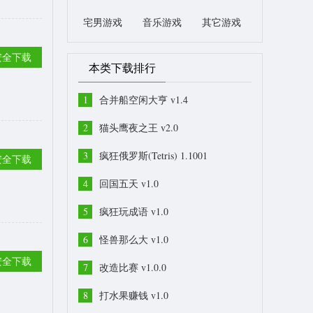
宅男游戏
音乐游戏
其它游戏
安全下载
本类下载排行
1
合并船空闲大亨 v1.4
2
猫头鹰夜之王 v2.0
3
疯狂俄罗斯(Tetris) 1.1001
安全下载
4
回国五天 v1.0
5
疯狂玩成语 v1.0
6
怪兽那么大 v1.0
安全下载
7
改造比赛 v1.0.0
8
打水果赚钱 v1.0