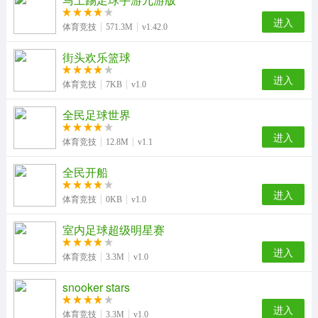
进入
体育竞技
571.3M
v1.42.0
街头欢乐篮球
进入
体育竞技
7KB
v1.0
全民足球世界
进入
体育竞技
12.8M
v1.1
全民开船
进入
体育竞技
0KB
v1.0
室内足球超级明星赛
进入
体育竞技
3.3M
v1.0
snooker stars
进入
体育竞技
3.3M
v1.0