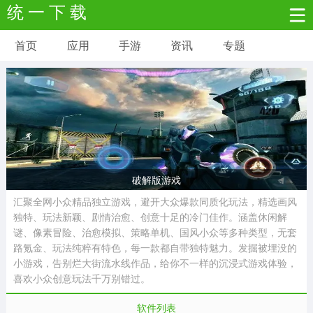
统 一 下 载
首页
应用
手游
资讯
专题
安卓应用
安卓游戏
新闻资讯
社交聊天
生活实用
网络购物
金融理财
拍照美颜
学习教育
商务办公
户外运动
破解版游戏
汇聚全网小众精品独立游戏，避开大众爆款同质化玩法，精选画风
地图导航
主题美化
媒体影音
独特、玩法新颖、剧情治愈、创意十足的冷门佳作。涵盖休闲解
谜、像素冒险、治愈模拟、策略单机、国风小众等多种类型，无套
路氪金、玩法纯粹有特色，每一款都自带独特魅力。发掘被埋没的
系统工具
其它应用
小游戏，告别烂大街流水线作品，给你不一样的沉浸式游戏体验，
喜欢小众创意玩法千万别错过。
软件列表