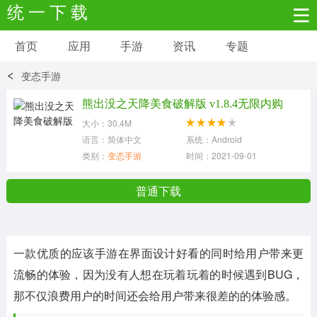
统 一 下 载
首页
应用
手游
资讯
专题
安卓应用
安卓游戏
变态手游
新闻资讯
社交聊天
生活实用
熊出没之天降美食破解版 v1.8.4无限内购
大小：30.4M
网络购物
金融理财
拍照美颜
语言：简体中文
系统：Android
类别：
变态手游
时间：2021-09-01
学习教育
商务办公
户外运动
普通下载
地图导航
主题美化
媒体影音
一款优质的应该手游在界面设计好看的同时给用户带来更
系统工具
其它应用
流畅的体验，因为没有人想在玩着玩着的时候遇到BUG，
那不仅浪费用户的时间还会给用户带来很差的的体验感。