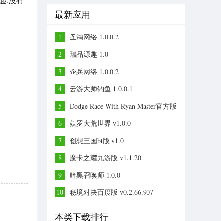
验,没有
最新应用
1
圣鸿网络 1.0.0.2
2
瑞品源趣 1.0
3
企兵网络 1.0.0.2
4
云游大师钓鱼 1.0.0.1
5
Dodge Race With Ryan Master官方版
v1.0
6
妖罗大荒世界 v1.0.0
7
创想三国bt版 v1.0
8
魔卡之耀九游版 v1.1.20
9
暗黑召唤师 1.0.0
10
秘境对决百度版 v0.2.66.907
本类下载排行