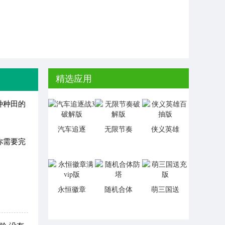
精选应用
种种田的
汽车追逐
无限节奏
侠义英雄
战3破解版
破解版
百抽版
你需要完
永恒徽章
随机合体
萌三国送
满vip版
防塔
充版