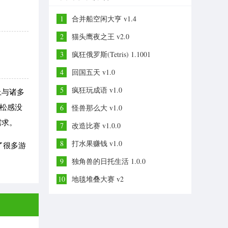
1
合并船空闲大亨 v1.4
2
猫头鹰夜之王 v2.0
3
疯狂俄罗斯(Tetris) 1.1001
4
回国五天 v1.0
5
疯狂玩成语 v1.0
上与诸多
轻松感没
6
怪兽那么大 v1.0
需求。
7
改造比赛 v1.0.0
8
打水果赚钱 v1.0
了很多游
9
独角兽的日托生活 1.0.0
10
地毯堆叠大赛 v2