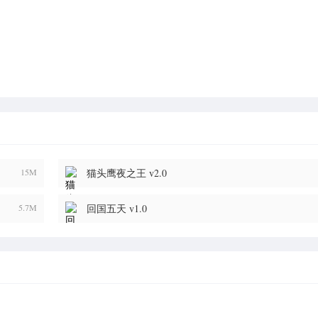
15M
猫头鹰夜之王 v2.0
5.7M
回国五天 v1.0