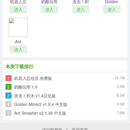
机器人总
奶酪玩塔
攻击！积
Golden
动员
木
Miner2
进入
进入
进入
进入
Ant
Smasher
进入
本类下载排行
1
机器人总动员 免费版
10.7M
2
奶酪玩塔 1.0
5.5M
3
攻击！积木 v1.4汉化版
8.3M
4
Golden Miner2 v1.9.4 中文版
4.3M
5
Ant Smasher v2.1.36 中文版
7.9M
访问电脑版
|
返回首页