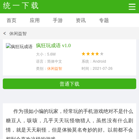
统 一 下 载
首页
应用
手游
资讯
专题
安卓应用
安卓游戏
休闲益智
新闻资讯
社交聊天
生活实用
疯狂玩成语 v1.0
大小：5.6M
网络购物
金融理财
拍照美颜
语言：简体中文
系统：Android
类别：
休闲益智
时间：2021-07-26
学习教育
商务办公
户外运动
普通下载
地图导航
主题美化
媒体影音
作为强如小编的玩家，经常玩的手机游戏绝对不是什么
系统工具
其它应用
糖豆人，咳咳，几乎天天玩怪物猎人，虽然没有什么剧
情，就是天天刷怪，但是体验莫名奇妙的好。以前都不会
想到会喜欢这样的游戏。