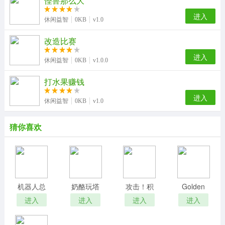
怪兽那么大
进入
休闲益智
0KB
v1.0
改造比赛
进入
休闲益智
0KB
v1.0.0
打水果赚钱
进入
休闲益智
0KB
v1.0
猜你喜欢
机器人总
奶酪玩塔
攻击！积
Golden
动员
木
Miner2
进入
进入
进入
进入