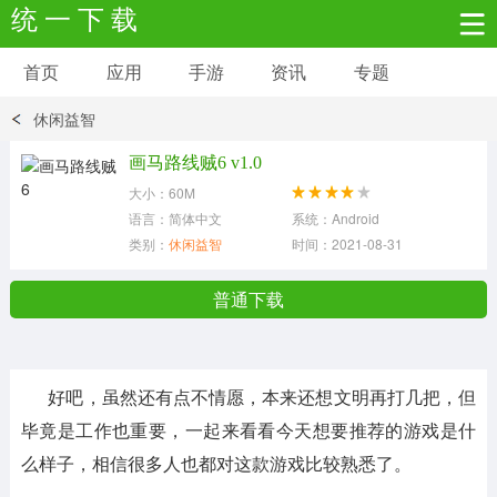
统 一 下 载
首页
应用
手游
资讯
专题
安卓应用
安卓游戏
休闲益智
新闻资讯
社交聊天
生活实用
画马路线贼6 v1.0
大小：60M
网络购物
金融理财
拍照美颜
语言：简体中文
系统：Android
类别：
休闲益智
时间：2021-08-31
学习教育
商务办公
户外运动
普通下载
地图导航
主题美化
媒体影音
好吧，虽然还有点不情愿，本来还想文明再打几把，但
系统工具
其它应用
毕竟是工作也重要，一起来看看今天想要推荐的游戏是什
么样子，相信很多人也都对这款游戏比较熟悉了。