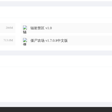
286M
辐射禁区 v1.0
713.0M
僵尸农场 v1.7.0.8中文版