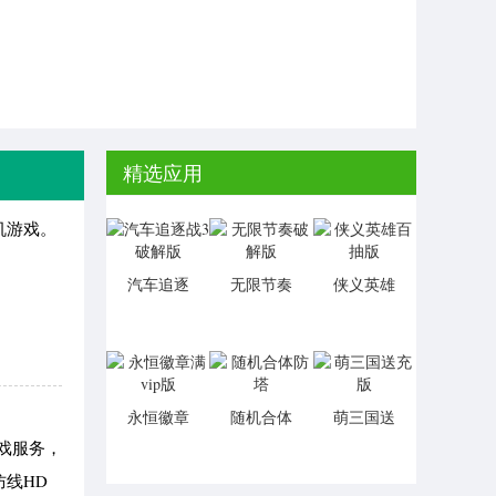
精选应用
机游戏。
汽车追逐
无限节奏
侠义英雄
战3破解版
破解版
百抽版
永恒徽章
随机合体
萌三国送
满vip版
防塔
充版
游戏服务，
线HD