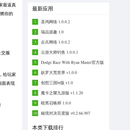
家最逼真
最新应用
关燃你的
1
圣鸿网络 1.0.0.2
2
瑞品源趣 1.0
3
企兵网络 1.0.0.2
4
云游大师钓鱼 1.0.0.1
社交服
5
Dodge Race With Ryan Master官方版
v1.0
6
妖罗大荒世界 v1.0.0
，给玩家
7
创想三国bt版 v1.0
画面表现
8
魔卡之耀九游版 v1.1.20
9
暗黑召唤师 1.0.0
！
10
秘境对决百度版 v0.2.66.907
本类下载排行