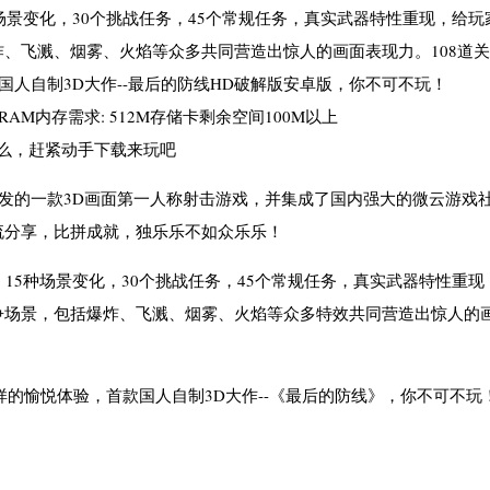
场景变化，30个挑战任务，45个常规任务，真实武器特性重现，给玩
、飞溅、烟雾、火焰等众多共同营造出惊人的画面表现力。108道
国人自制3D大作--最后的防线HD破解版安卓版，你不可不玩！
速RAM内存需求: 512M存储卡剩余空间100M以上
么，赶紧动手下载来玩吧
飞移动设计开发的一款3D画面第一人称射击游戏，并集成了国内强大的微云游戏
流分享，比拼成就，独乐乐不如众乐乐！
15种场景变化，30个挑战任务，45个常规任务，真实武器特性重现
争场景，包括爆炸、飞溅、烟雾、火焰等众多特效共同营造出惊人的
一样的愉悦体验，首款国人自制3D大作--《最后的防线》，你不可不玩