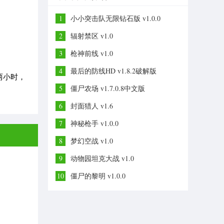
1
小小突击队无限钻石版 v1.0.0
2
辐射禁区 v1.0
3
枪神前线 v1.0
4
最后的防线HD v1.8.2破解版
两小时，
5
僵尸农场 v1.7.0.8中文版
6
封面猎人 v1.6
7
神秘枪手 v1.0.0
8
梦幻空战 v1.0
9
动物园坦克大战 v1.0
10
僵尸的黎明 v1.0.0