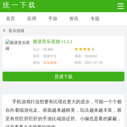
统 一 下 载
首页
应用
手游
资讯
专题
安卓应用
安卓游戏
音乐游戏
新闻资讯
社交聊天
生活实用
摇滚音乐英雄 v1.2.1
大小：26.8M
网络购物
金融理财
拍照美颜
语言：简体中文
系统：Android
类别：
音乐游戏
时间：2021-07-30
学习教育
商务办公
户外运动
普通下载
地图导航
主题美化
媒体影音
手机游戏行业想要有比现在更大的进步，可能一个个都
系统工具
其它应用
在向着端游化走。画面越来越精美，玩法越来越丰富，甚
至有些巨肝巨肝的手游比端游还肝。小编也是看的蒙蔽，
还是看看今天推荐的游戏。