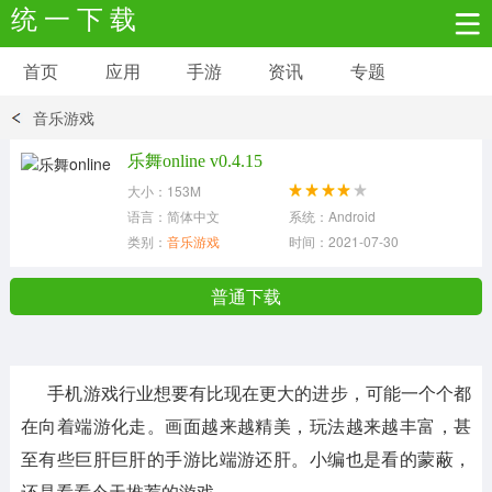
统 一 下 载
首页
应用
手游
资讯
专题
安卓应用
安卓游戏
音乐游戏
新闻资讯
社交聊天
生活实用
乐舞online v0.4.15
大小：153M
网络购物
金融理财
拍照美颜
语言：简体中文
系统：Android
类别：
音乐游戏
时间：2021-07-30
学习教育
商务办公
户外运动
普通下载
地图导航
主题美化
媒体影音
手机游戏行业想要有比现在更大的进步，可能一个个都
系统工具
其它应用
在向着端游化走。画面越来越精美，玩法越来越丰富，甚
至有些巨肝巨肝的手游比端游还肝。小编也是看的蒙蔽，
还是看看今天推荐的游戏。