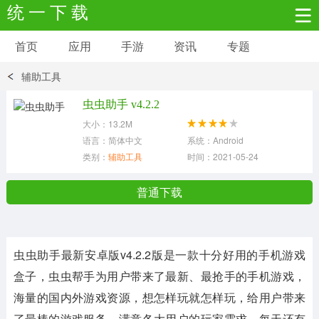
统 一 下 载
首页
应用
手游
资讯
专题
安卓应用
安卓游戏
辅助工具
新闻资讯
社交聊天
生活实用
虫虫助手 v4.2.2
大小：13.2M
网络购物
金融理财
拍照美颜
语言：简体中文
系统：Android
类别：
辅助工具
时间：2021-05-24
学习教育
商务办公
户外运动
普通下载
地图导航
主题美化
媒体影音
虫虫助手
最新安卓版v4.2.2版是一款十分好用的手机游戏
系统工具
其它应用
盒子，虫虫帮手为用户带来了最新、最抢手的手机游戏，
海量的国内外游戏资源，想怎样玩就怎样玩，给用户带来
了最棒的游戏服务，满意各大用户的玩家需求，每天还有