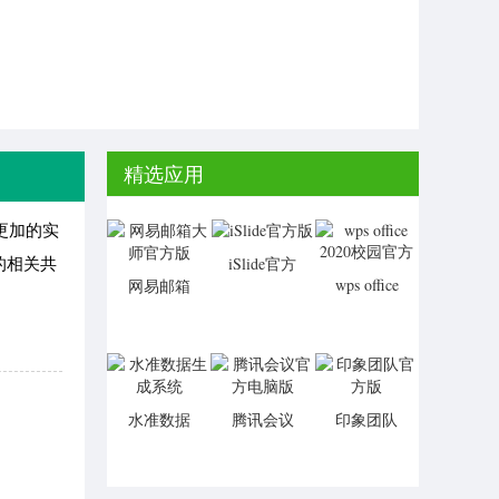
精选应用
件更加的实
的相关共
iSlide官方
wps office
网易邮箱
版
2020校园
大师官方
官方
版
水准数据
腾讯会议
印象团队
生成系统
官方电脑
官方版
版