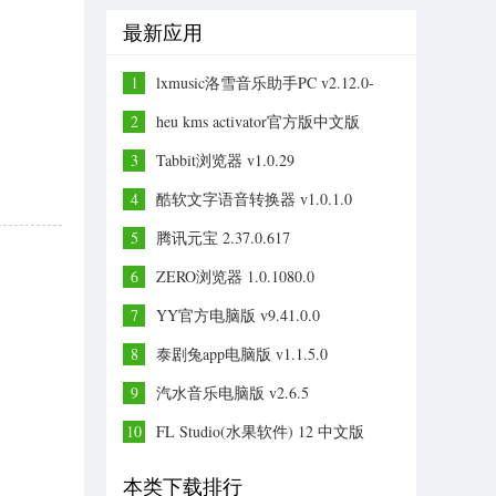
最新应用
1
lxmusic洛雪音乐助手PC v2.12.0-
beta.6
2
heu kms activator官方版中文版
v63.2.0
3
Tabbit浏览器 v1.0.29
4
酷软文字语音转换器 v1.0.1.0
5
腾讯元宝 2.37.0.617
6
ZERO浏览器 1.0.1080.0
7
YY官方电脑版 v9.41.0.0
8
泰剧兔app电脑版 v1.1.5.0
9
汽水音乐电脑版 v2.6.5
10
FL Studio(水果软件) 12 中文版
本类下载排行