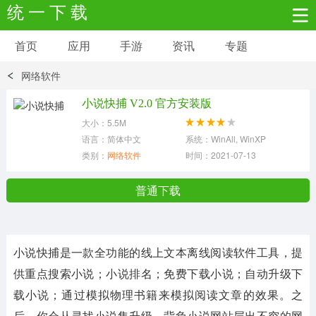
统 一 下 载
首页
应用
手游
资讯
专题
安卓应用
安卓游戏
网络软件
新闻资讯
社交聊天
生活实用
小说快捕 V2.0 官方安装版
大小：5.5M
网络购物
金融理财
拍照美颜
语言：简体中文
系统：WinAll, WinXP
类别：
网络软件
时间：2021-07-13
学习教育
商务办公
户外运动
普通下载
地图导航
主题美化
媒体影音
小说快捕
是一款全功能的线上文本离线阅读软件工具，提
系统工具
其它应用
供重点搜索小说；小说排名；免费下载小说；自动升级下
载小说；通过模拟物理书籍来模拟阅读文章的效果。之
后，你会从寻找小说集升级、背负小说网站层出不穷的网