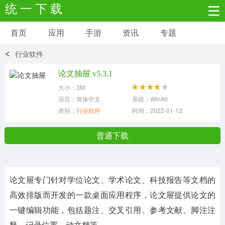
统 一 下 载
首页
应用
手游
资讯
专题
安卓应用
安卓游戏
行业软件
新闻资讯
社交聊天
生活实用
论文抽屉 v5.3.1
大小：3M
网络购物
金融理财
拍照美颜
语言：简体中文
系统：WinAll
类别：
行业软件
时间：2022-01-12
学习教育
商务办公
户外运动
普通下载
地图导航
主题美化
媒体影音
论文屉专门针对学位论文、学术论文、科技报告等文档的
系统工具
其它应用
高效排版而开发的一款桌面应用程序，论文屉提供论文的
一键编辑功能，包括题注、交叉引用、参考文献、脚注注
释、记录位置、动文档等。