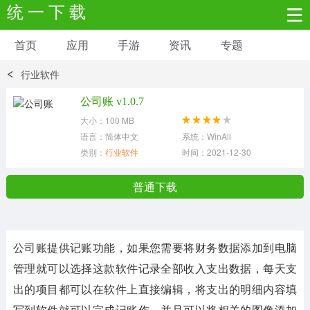
统 一 下 载
首页
应用
手游
资讯
专题
安卓应用
安卓游戏
行业软件
新闻资讯
社交聊天
生活实用
公司账 v1.0.7
大小：100 MB
网络购物
金融理财
拍照美颜
语言：简体中文
系统：WinAll
类别：
行业软件
时间：2021-12-30
学习教育
商务办公
户外运动
普通下载
地图导航
主题美化
媒体影音
公司账提供记账功能，如果您需要将财务数据添加到电脑
系统工具
其它应用
管理就可以选择这款软件记录全部收入支出数据，每天支
出的项目都可以在软件上直接编辑，将支出的明细内容填
写到软件就可以完成记账作，并且可以将相关的图像添加