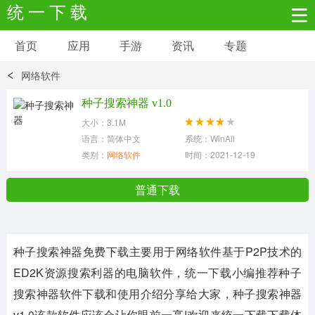
统 一 下 载
首页
应用
手游
资讯
专题
安卓应用
安卓游戏
网络软件
新闻资讯
社交聊天
生活实用
种子搜索神器 v1.0
大小：3.1M
网络购物
金融理财
拍照美颜
语言：简体中文
系统：WinAll
类别：
网络软件
时间：2021-12-19
学习教育
商务办公
户外运动
普通下载
地图导航
主题美化
媒体影音
种子搜索神器免费下载
主要用于网络软件基于P2P技术的
系统工具
其它应用
ED2K资源搜索利器的电脑软件，统一下载小编推荐
种子
搜索神器
软件下载和使用介绍分享给大家，
种子搜索神器
v1.0
该款软件应该会让你眼前一亮!欢迎来统一下载下载体