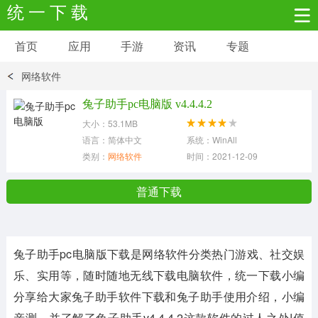
统 一 下 载
首页
应用
手游
资讯
专题
安卓应用
安卓游戏
网络软件
新闻资讯
社交聊天
生活实用
兔子助手pc电脑版 v4.4.4.2
大小：53.1MB
网络购物
金融理财
拍照美颜
语言：简体中文
系统：WinAll
类别：
网络软件
时间：2021-12-09
学习教育
商务办公
户外运动
普通下载
地图导航
主题美化
媒体影音
兔子助手pc电脑版下载是网络软件分类热门游戏、社交娱
系统工具
其它应用
乐、实用等，随时随地无线下载电脑软件，统一下载小编
分享给大家
兔子助手
软件下载和
兔子助手
使用介绍，小编
亲测，并了解了
兔子助手v4.4.4.2
这款软件的过人之处!值