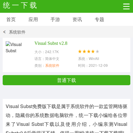
统 一 下 载
首页
应用
手游
资讯
专题
安卓应用
安卓游戏
系统软件
新闻资讯
社交聊天
生活实用
Visual Subst v2.8
大小：242.17K
网络购物
金融理财
拍照美颜
语言：简体中文
系统：WinAll
类别：
系统软件
时间：2021-12-09
学习教育
商务办公
户外运动
普通下载
地图导航
主题美化
媒体影音
Visual Subst免费版下载
是属于系统软件的一款监管网络驱
系统工具
其它应用
动，隐藏你的系统数据电脑软件，统一下载小编给各位带
来了
Visual Subst
下载以及使用介绍，小编亲测
Visual
Substv2.8
后觉得还不错，值得一用!快来统一下载下载吧!