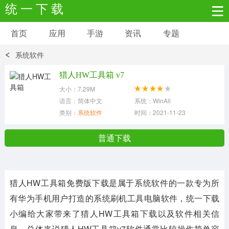
统 一 下 载
首页
应用
手游
资讯
专题
安卓应用
安卓游戏
系统软件
新闻资讯
社交聊天
生活实用
猎人HW工具箱 v7
大小：7.29M
网络购物
金融理财
拍照美颜
语言：简体中文
系统：WinAll
类别：
系统软件
时间：2021-11-23
学习教育
商务办公
户外运动
普通下载
地图导航
主题美化
媒体影音
猎人HW工具箱免费版下载
是属于系统软件的一款专为所
系统工具
其它应用
有华为手机用户打造的系统刷机工具电脑软件，统一下载
小编给大家带来了
猎人HW工具箱
下载以及软件相关信
息，总体来说
猎人HW工具箱v7
软件通常比较操作简单容