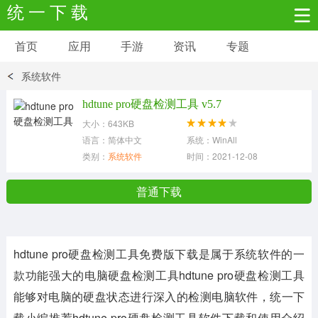
统 一 下 载
首页
应用
手游
资讯
专题
安卓应用
安卓游戏
系统软件
新闻资讯
社交聊天
生活实用
hdtune pro硬盘检测工具 v5.7
大小：643KB
网络购物
金融理财
拍照美颜
语言：简体中文
系统：WinAll
类别：
系统软件
时间：2021-12-08
学习教育
商务办公
户外运动
普通下载
地图导航
主题美化
媒体影音
hdtune pro硬盘检测工具免费版下载
是属于系统软件的一
系统工具
其它应用
款功能强大的电脑硬盘检测工具hdtune pro硬盘检测工具
能够对电脑的硬盘状态进行深入的检测电脑软件，统一下
载小编推荐
hdtune pro硬盘检测工具
软件下载和使用介绍