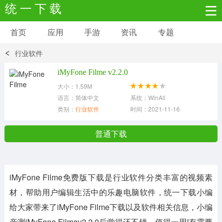
统 一 下 载
首页
应用
手游
资讯
专题
安卓应用
安卓游戏
行业软件
新闻资讯
社交聊天
生活实用
iMyFone Filme v2.2.0
大小：1.59M
网络购物
金融理财
拍照美颜
语言：简体中文
系统：WinAll
类别：
行业软件
时间：2021-11-16
学习教育
商务办公
户外运动
普通下载
地图导航
主题美化
媒体影音
iMyFone Filme免费版下载是行业软件分类丰富的视频素
系统工具
其它应用
材，帮助用户编辑生活中的乐趣电脑软件，统一下载小编
给大家带来了
iMyFone Filme
下载以及软件相关信息，小编
亲测
iMyFone Filmev2.2.0
后觉得还不错，值得一用!有需要